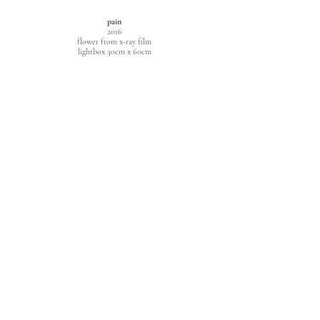
pain
2016
flower from x-ray film
lightbox 30cm x 60cm