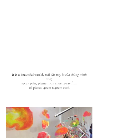
it is a beautiful world,
trái đất này là của chúng mình
2017
spray pain, pigment on chest x-ray film
16 pieces, 40cm x 40cm each