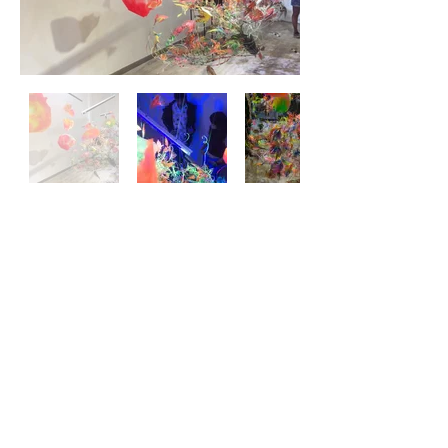
it is a beautiful world,
trái đất này là của chúng mình
2017
x-ray film, funeral flower, resin
installation 3m x 3m x 7m