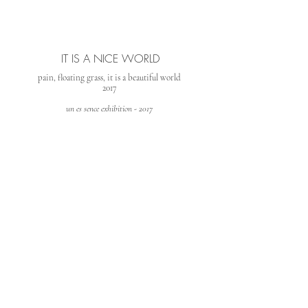
IT IS A NICE WORLD
pain, floating grass, it is a beautiful world
2017
un es sence exhibition - 2017